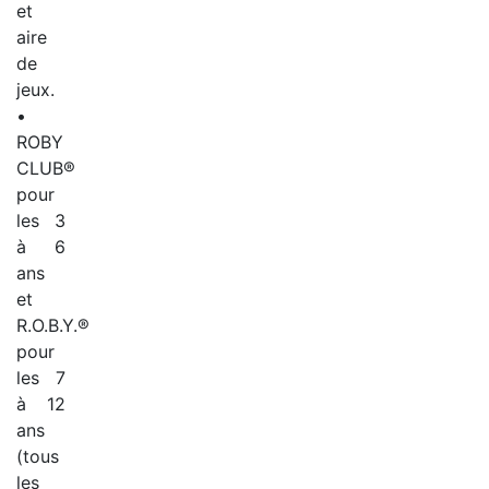
et
aire
de
jeux.
•
ROBY
CLUB®
pour
les 3
à 6
ans
et
R.O.B.Y.®
pour
les 7
à 12
ans
(tous
les