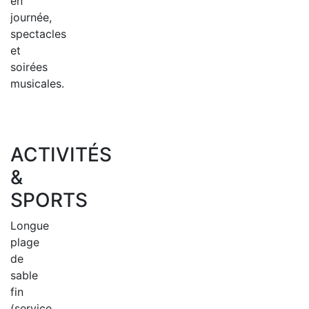
en
journée,
spectacles
et
soirées
musicales.
ACTIVITÉS
&
SPORTS
Longue
plage
de
sable
fin
(service