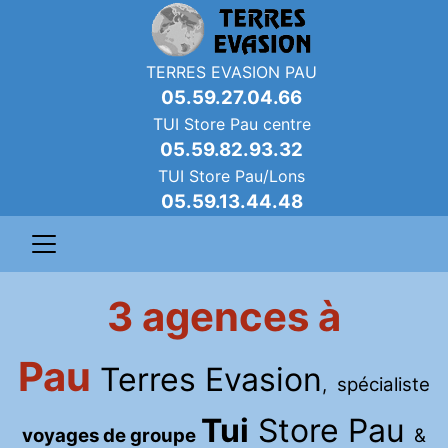
TERRES EVASION PAU
05.59.27.04.66
TUI Store Pau centre
05.59.82.93.32
TUI Store Pau/Lons
05.59.13.44.48
3 agences à
Pau
Terres Evasion
, spécialiste
Tui
Store Pau
voyages de groupe
&