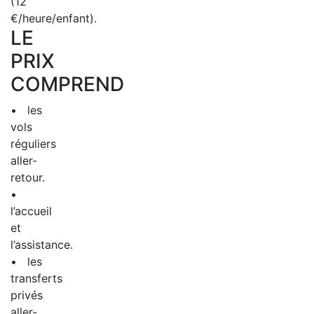
(12
€/heure/enfant).
LE
PRIX
COMPREND
• les
vols
réguliers
aller-
retour.
•
l’accueil
et
l’assistance.
• les
transferts
privés
aller-